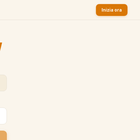
Inizia ora
y