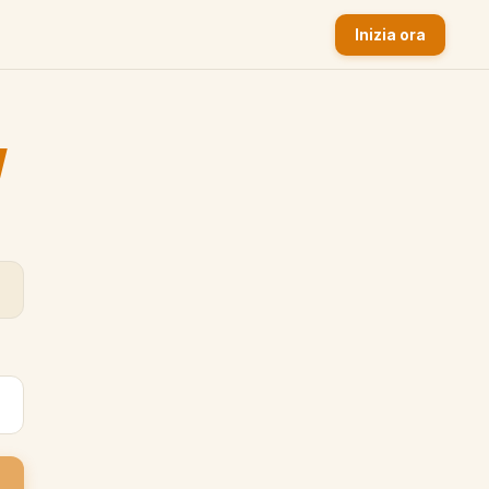
Inizia ora
y