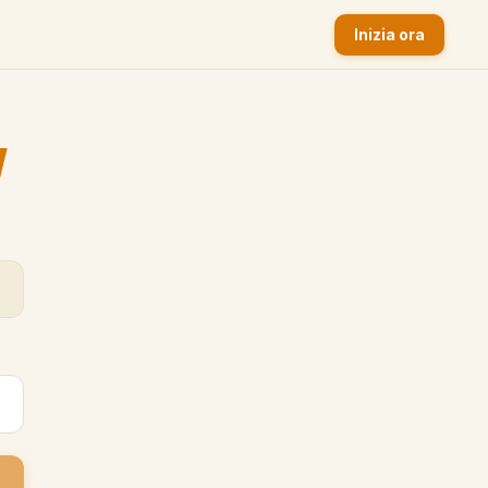
Inizia ora
y