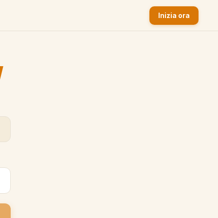
Inizia ora
y