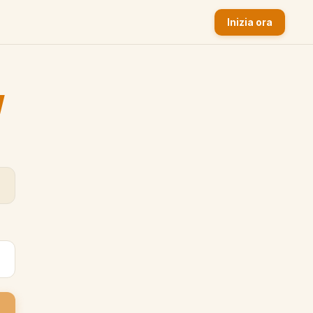
Inizia ora
y