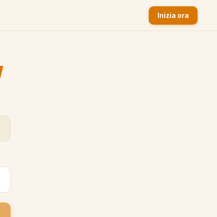
Inizia ora
y