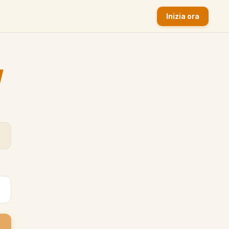
Inizia ora
y