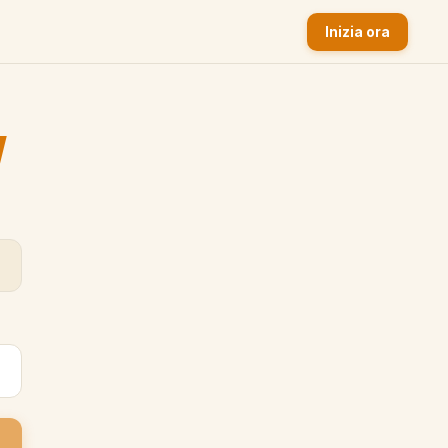
Inizia ora
y