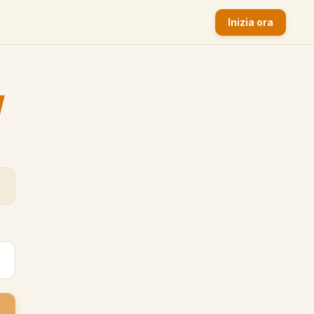
Inizia ora
y