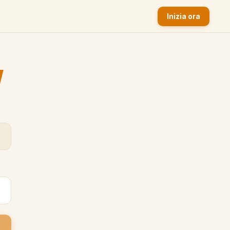
Inizia ora
y