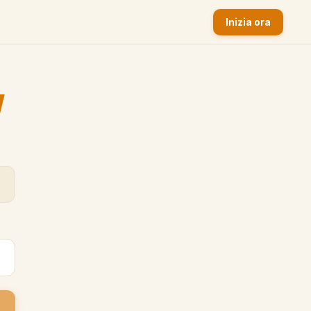
Inizia ora
y