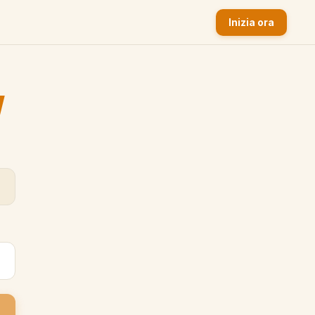
Inizia ora
y