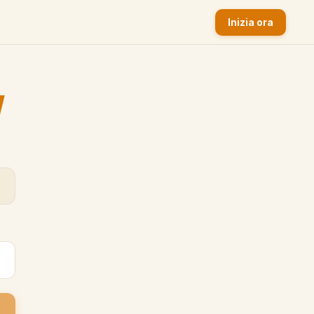
Inizia ora
y