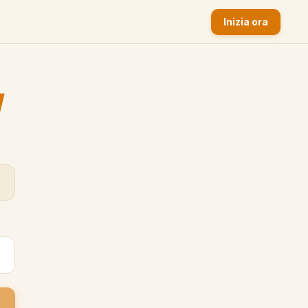
Inizia ora
y