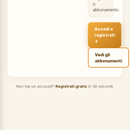
o
abbonamento.
Accedi o
registrati
→
Vedi gli
abbonamenti
Non hai un account?
Registrati gratis
in 30 secondi.