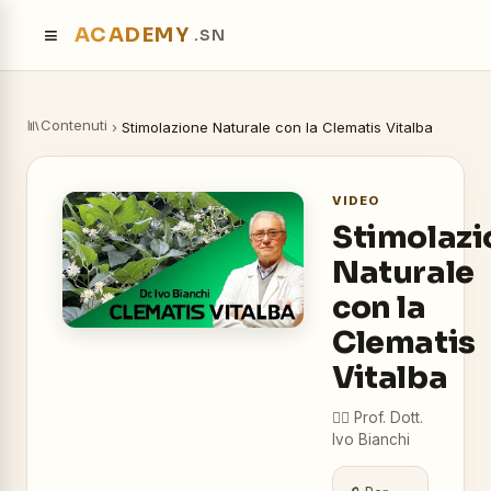
≡
ACADEMY
.SN
Contenuti
›
Stimolazione Naturale con la Clematis Vitalba
VIDEO
Stimolazi
Naturale
con la
Clematis
Vitalba
👨‍⚕️
Prof. Dott.
Ivo Bianchi