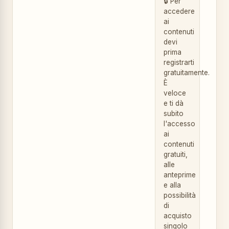
🔒 Per
accedere
ai
contenuti
devi
prima
registrarti
gratuitamente.
È
veloce
e ti dà
subito
l'accesso
ai
contenuti
gratuiti,
alle
anteprime
e alla
possibilità
di
acquisto
singolo