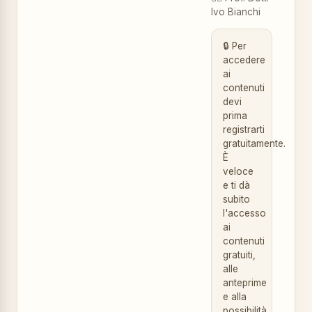
Ivo Bianchi
🔒 Per
accedere
ai
contenuti
devi
prima
registrarti
gratuitamente.
È
veloce
e ti dà
subito
l'accesso
ai
contenuti
gratuiti,
alle
anteprime
e alla
possibilità