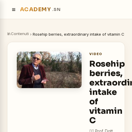
≡
ACADEMY
.SN
Contenuti
›
Rosehip berries, extraordinary intake of vitamin C
VIDEO
Rosehip
berries,
extraordi
intake
of
vitamin
C
👨‍⚕️
Prof. Dott.