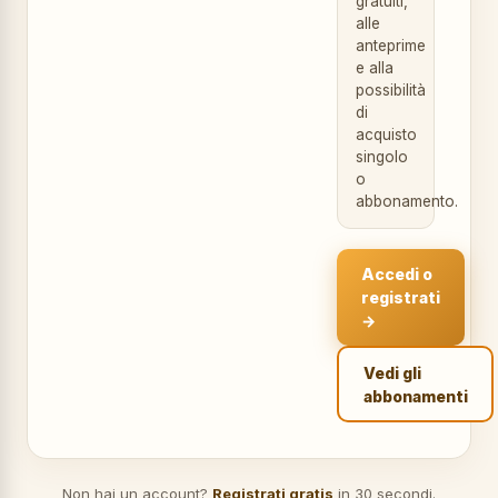
gratuiti,
alle
anteprime
e alla
possibilità
di
acquisto
singolo
o
abbonamento.
Accedi o
registrati
→
Vedi gli
abbonamenti
Non hai un account?
Registrati gratis
in 30 secondi.