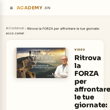
≡
ACADEMY
.SN
Contenuti
›
Ritrova la FORZA per affrontare le tue giornate:
ecco come!
VIDEO
Ritrova
la
FORZA
per
affrontar
le tue
giornate: