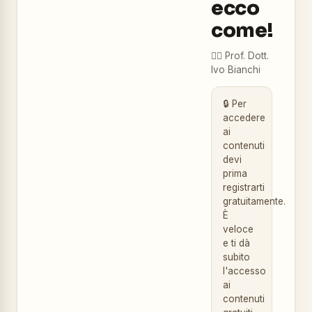
ecco
come!
👨‍⚕️
Prof. Dott.
Ivo Bianchi
🔒 Per
accedere
ai
contenuti
devi
prima
registrarti
gratuitamente.
È
veloce
e ti dà
subito
l'accesso
ai
contenuti