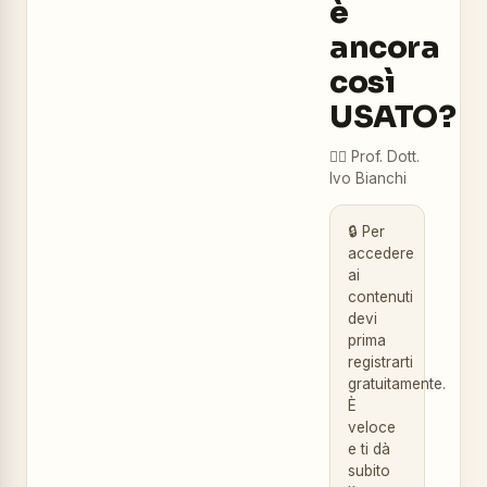
è
ancora
così
USATO?
👨‍⚕️
Prof. Dott.
Ivo Bianchi
🔒 Per
accedere
ai
contenuti
devi
prima
registrarti
gratuitamente.
È
veloce
e ti dà
subito