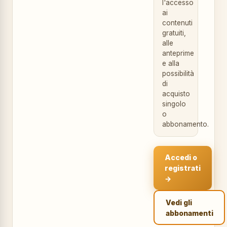
l'accesso
ai
contenuti
gratuiti,
alle
anteprime
e alla
possibilità
di
acquisto
singolo
o
abbonamento.
Accedi o
registrati
→
Vedi gli
abbonamenti