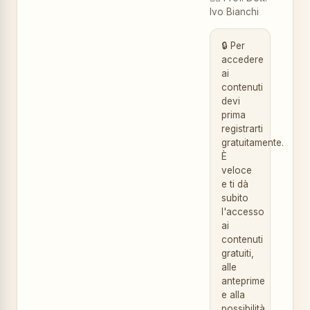
Ivo Bianchi
🔒 Per
accedere
ai
contenuti
devi
prima
registrarti
gratuitamente.
È
veloce
e ti dà
subito
l'accesso
ai
contenuti
gratuiti,
alle
anteprime
e alla
possibilità