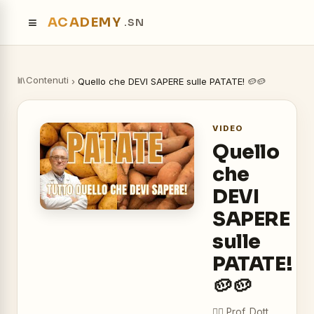
≡
ACADEMY
.SN
Contenuti
›
Quello che DEVI SAPERE sulle PATATE! 🥔🥔
VIDEO
Quello
che
DEVI
SAPERE
sulle
PATATE!
🥔🥔
👨‍⚕️
Prof. Dott.