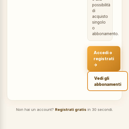
possibilità
di
acquisto
singolo
o
abbonamento.
Accedi o
registrati
→
Vedi gli
abbonamenti
Non hai un account?
Registrati gratis
in 30 secondi.