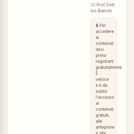
👨‍⚕️
Prof. Dott.
Ivo Bianchi
🔒 Per
accedere
ai
contenuti
devi
prima
registrarti
gratuitamente.
È
veloce
e ti dà
subito
l'accesso
ai
contenuti
gratuiti,
alle
anteprime
e alla