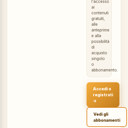
l'accesso
ai
contenuti
gratuiti,
alle
anteprime
e alla
possibilità
di
acquisto
singolo
o
abbonamento.
Accedi o
registrati
→
Vedi gli
abbonamenti