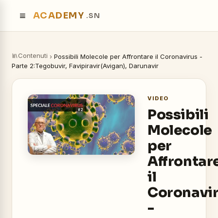
≡
ACADEMY
.SN
Contenuti
›
Possibili Molecole per Affrontare il Coronavirus -
Parte 2:Tegobuvir, Favipiravir(Avigan), Darunavir
VIDEO
Possibili
Molecole
per
Affrontar
il
Coronavi
-