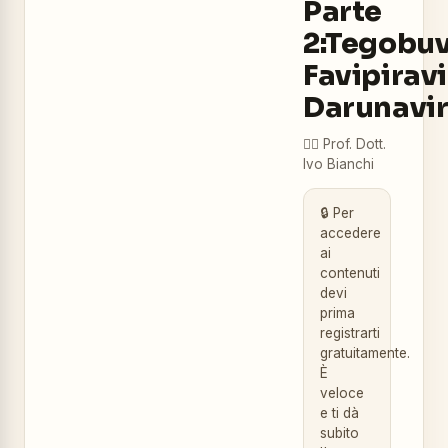
Parte
2:Tegobuv
Favipiravi
Darunavi
👨‍⚕️
Prof. Dott.
Ivo Bianchi
🔒 Per
accedere
ai
contenuti
devi
prima
registrarti
gratuitamente.
È
veloce
e ti dà
subito