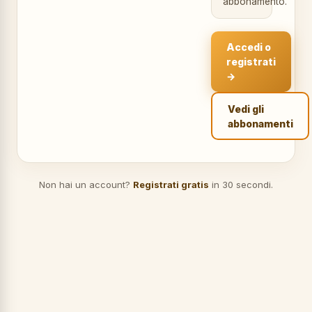
abbonamento.
Accedi o
registrati
→
Vedi gli
abbonamenti
Non hai un account?
Registrati gratis
in 30 secondi.