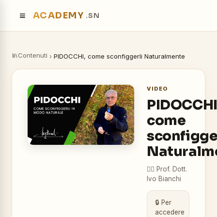
≡
ACADEMY
.SN
Contenuti
›
PIDOCCHI, come sconfiggerli Naturalmente
VIDEO
PIDOCCHI
come
sconfigge
Naturalm
👨‍⚕️
Prof. Dott.
Ivo Bianchi
🔒 Per
accedere