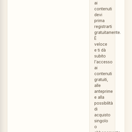
ai
contenuti
devi
prima
registrarti
gratuitamente.
È
veloce
e ti dà
subito
l'accesso
ai
contenuti
gratuiti,
alle
anteprime
e alla
possibilità
di
acquisto
singolo
o