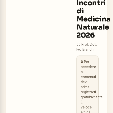
Incontri
di
Medicina
Naturale
2026
👨‍⚕️
Prof. Dott.
Ivo Bianchi
🔒 Per
accedere
ai
contenuti
devi
prima
registrarti
gratuitamente.
È
veloce
e ti dà