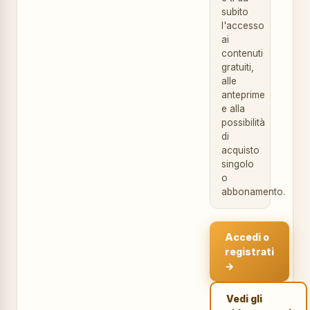
subito
l'accesso
ai
contenuti
gratuiti,
alle
anteprime
e alla
possibilità
di
acquisto
singolo
o
abbonamento.
Accedi o
registrati
→
Vedi gli