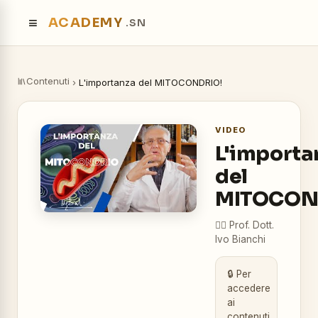
≡
ACADEMY
.SN
Contenuti
›
L'importanza del MITOCONDRIO!
VIDEO
L'importa
del
MITOCON
👨‍⚕️
Prof. Dott.
Ivo Bianchi
🔒 Per
accedere
ai
contenuti