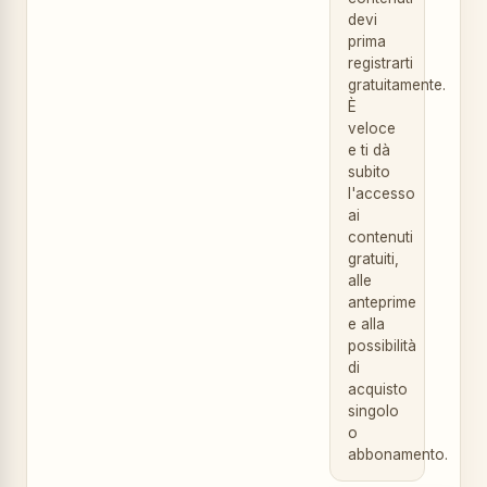
devi
prima
registrarti
gratuitamente.
È
veloce
e ti dà
subito
l'accesso
ai
contenuti
gratuiti,
alle
anteprime
e alla
possibilità
di
acquisto
singolo
o
abbonamento.