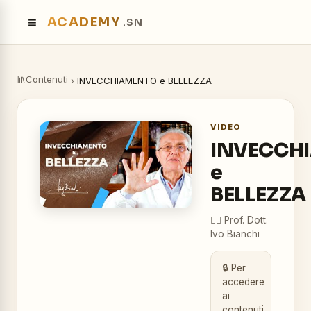
≡
ACADEMY
.SN
Contenuti
›
INVECCHIAMENTO e BELLEZZA
VIDEO
INVECCH
e
BELLEZZA
👨‍⚕️
Prof. Dott.
Ivo Bianchi
🔒 Per
accedere
ai
contenuti