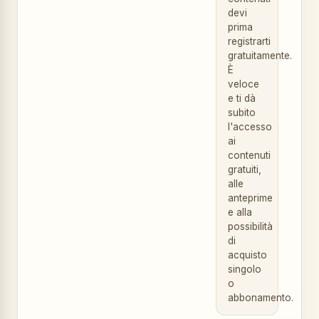
devi
prima
registrarti
gratuitamente.
È
veloce
e ti dà
subito
l'accesso
ai
contenuti
gratuiti,
alle
anteprime
e alla
possibilità
di
acquisto
singolo
o
abbonamento.