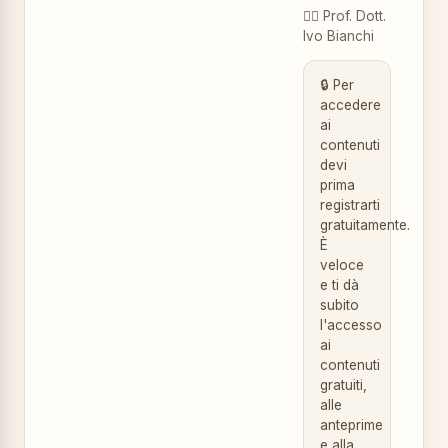
👨‍⚕️
Prof. Dott.
Ivo Bianchi
🔒 Per
accedere
ai
contenuti
devi
prima
registrarti
gratuitamente.
È
veloce
e ti dà
subito
l'accesso
ai
contenuti
gratuiti,
alle
anteprime
e alla