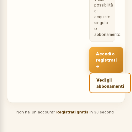
possibilità
di
acquisto
singolo
o
abbonamento.
Accedi o
registrati
→
Vedi gli
abbonamenti
Non hai un account?
Registrati gratis
in 30 secondi.