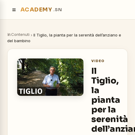
≡
ACADEMY
.SN
Contenuti
›
Il Tiglio, la pianta per la serenità dell’anziano e
del bambino
VIDEO
Il
Tiglio,
la
pianta
per la
serenità
dell’anzi