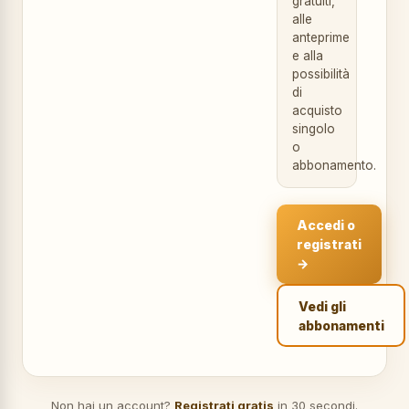
gratuiti,
alle
anteprime
e alla
possibilità
di
acquisto
singolo
o
abbonamento.
Accedi o
registrati
→
Vedi gli
abbonamenti
Non hai un account?
Registrati gratis
in 30 secondi.