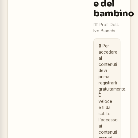
e del
bambino
👨‍⚕️
Prof. Dott.
Ivo Bianchi
🔒 Per
accedere
ai
contenuti
devi
prima
registrarti
gratuitamente.
È
veloce
e ti dà
subito
l'accesso
ai
contenuti