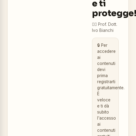
e ti
protegge
👨‍⚕️
Prof. Dott.
Ivo Bianchi
🔒 Per
accedere
ai
contenuti
devi
prima
registrarti
gratuitamente.
È
veloce
e ti dà
subito
l'accesso
ai
contenuti