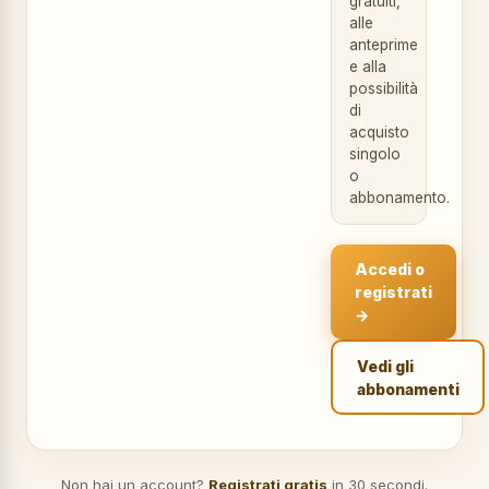
gratuiti,
alle
anteprime
e alla
possibilità
di
acquisto
singolo
o
abbonamento.
Accedi o
registrati
→
Vedi gli
abbonamenti
Non hai un account?
Registrati gratis
in 30 secondi.