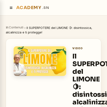
≡
ACADEMY
.SN
Contenuti
›
Il SUPERPOTERE del LIMONE 🍋: disintossica,
alcalinizza e ti protegge!
VIDEO
Il
SUPERPO
del
LIMONE
🍋:
disintossi
alcalinizz