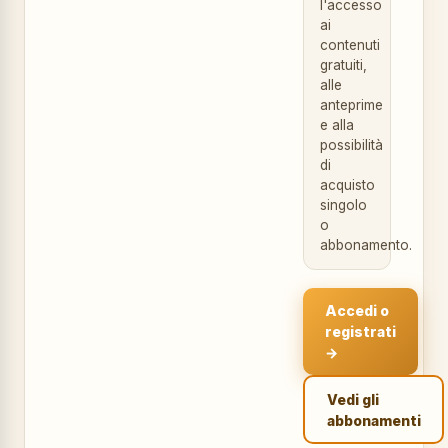
l'accesso
ai
contenuti
gratuiti,
alle
anteprime
e alla
possibilità
di
acquisto
singolo
o
abbonamento.
Accedi o
registrati
→
Vedi gli
abbonamenti