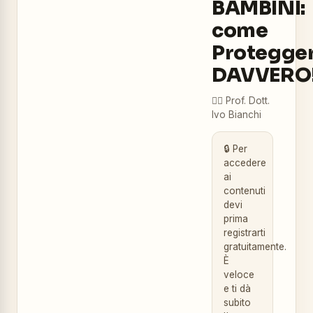
BAMBINI:
come
Protegger
DAVVERO
👨‍⚕️
Prof. Dott.
Ivo Bianchi
🔒 Per
accedere
ai
contenuti
devi
prima
registrarti
gratuitamente.
È
veloce
e ti dà
subito