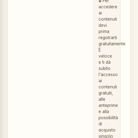
🔒 Per
accedere
ai
contenuti
devi
prima
registrarti
gratuitamente.
È
veloce
e ti dà
subito
l'accesso
ai
contenuti
gratuiti,
alle
anteprime
e alla
possibilità
di
acquisto
singolo