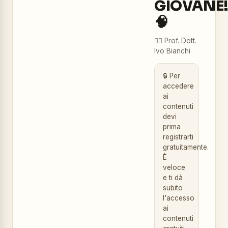
GIOVANE
🧠
👨‍⚕️
Prof. Dott.
Ivo Bianchi
🔒 Per
accedere
ai
contenuti
devi
prima
registrarti
gratuitamente.
È
veloce
e ti dà
subito
l'accesso
ai
contenuti