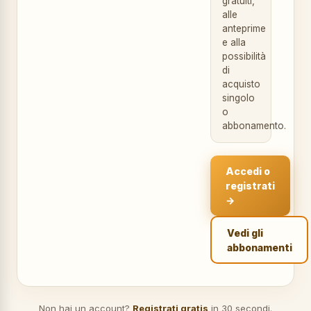
gratuiti,
alle
anteprime
e alla
possibilità
di
acquisto
singolo
o
abbonamento.
Accedi o
registrati
→
Vedi gli
abbonamenti
Non hai un account?
Registrati gratis
in 30 secondi.