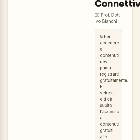
Connetti
👨‍⚕️
Prof. Dott.
Ivo Bianchi
🔒 Per
accedere
ai
contenuti
devi
prima
registrarti
gratuitamente.
È
veloce
e ti dà
subito
l'accesso
ai
contenuti
gratuiti,
alle