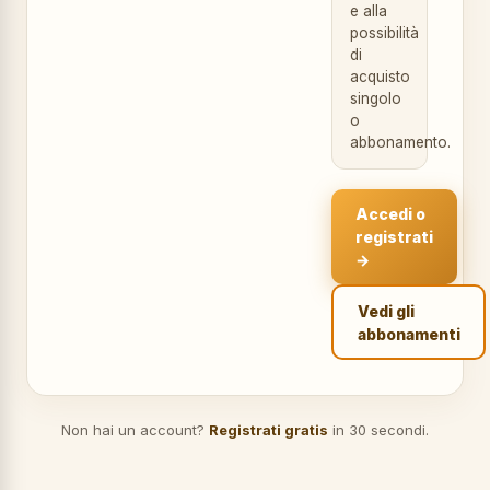
e alla
possibilità
di
acquisto
singolo
o
abbonamento.
Accedi o
registrati
→
Vedi gli
abbonamenti
Non hai un account?
Registrati gratis
in 30 secondi.