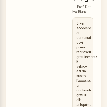
👨‍⚕️
Prof. Dott.
Ivo Bianchi
🔒 Per
accedere
ai
contenuti
devi
prima
registrarti
gratuitamente.
È
veloce
e ti dà
subito
l'accesso
ai
contenuti
gratuiti,
alle
anteprime