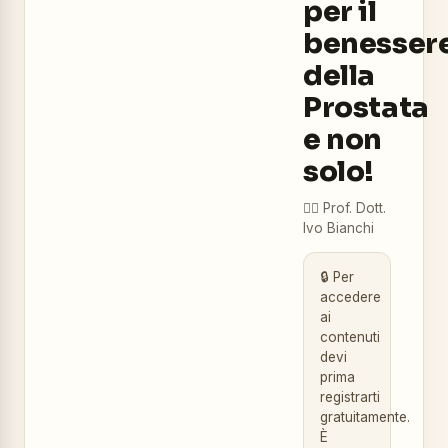
per il
benesser
della
Prostata
e non
solo!
👨‍⚕️
Prof. Dott.
Ivo Bianchi
🔒 Per
accedere
ai
contenuti
devi
prima
registrarti
gratuitamente.
È