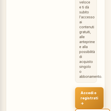
veloce
e ti dà
subito
l'accesso
ai
contenuti
gratuiti,
alle
anteprime
e alla
possibilità
di
acquisto
singolo
o
abbonamento.
Accedi o
registrati
→