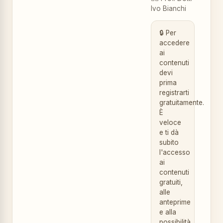
Ivo Bianchi
🔒 Per
accedere
ai
contenuti
devi
prima
registrarti
gratuitamente.
È
veloce
e ti dà
subito
l'accesso
ai
contenuti
gratuiti,
alle
anteprime
e alla
possibilità