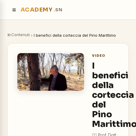
≡
ACADEMY
.SN
Contenuti
›
I benefici della corteccia del Pino Marittimo
VIDEO
I
benefici
della
corteccia
del
Pino
Marittim
👨‍⚕️
Prof. Dott.