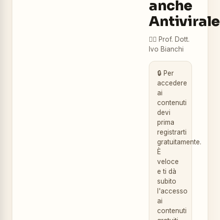
anche
Antivirale
👨‍⚕️
Prof. Dott.
Ivo Bianchi
🔒 Per
accedere
ai
contenuti
devi
prima
registrarti
gratuitamente.
È
veloce
e ti dà
subito
l'accesso
ai
contenuti