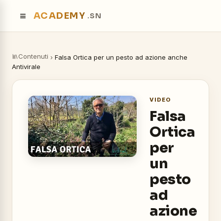
≡
ACADEMY
.SN
Contenuti
›
Falsa Ortica per un pesto ad azione anche
Antivirale
VIDEO
Falsa
Ortica
per
un
pesto
ad
azione