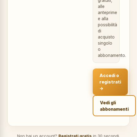
gratuiti,
alle
anteprime
e alla
possibilità
di
acquisto
singolo
o
abbonamento.
Accedi o
registrati
→
Vedi gli
abbonamenti
Non hai un account?
Registrati gratis
in 30 secondi.