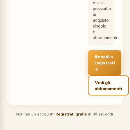
e alla
possibilità
di
acquisto
singolo
o
abbonamento.
Accedi o
registrati
→
Vedi gli
abbonamenti
Non hai un account?
Registrati gratis
in 30 secondi.