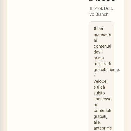
👨‍⚕️
Prof. Dott.
Ivo Bianchi
🔒 Per
accedere
ai
contenuti
devi
prima
registrarti
gratuitamente.
È
veloce
e ti dà
subito
l'accesso
ai
contenuti
gratuiti,
alle
anteprime