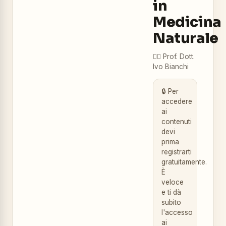
in
Medicina
Naturale
👨‍⚕️
Prof. Dott.
Ivo Bianchi
🔒 Per
accedere
ai
contenuti
devi
prima
registrarti
gratuitamente.
È
veloce
e ti dà
subito
l'accesso
ai