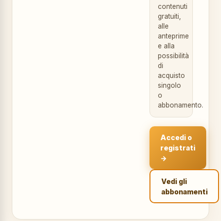
contenuti
gratuiti,
alle
anteprime
e alla
possibilità
di
acquisto
singolo
o
abbonamento.
Accedi o
registrati
→
Vedi gli
abbonamenti