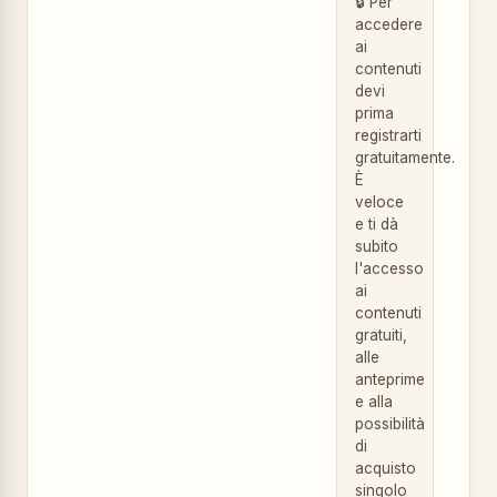
🔒 Per
accedere
ai
contenuti
devi
prima
registrarti
gratuitamente.
È
veloce
e ti dà
subito
l'accesso
ai
contenuti
gratuiti,
alle
anteprime
e alla
possibilità
di
acquisto
singolo