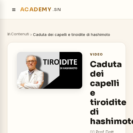
≡
ACADEMY
.SN
Contenuti
›
Caduta dei capelli e tiroidite di hashimoto
VIDEO
Caduta
dei
capelli
e
tiroidite
di
hashimot
👨‍⚕️
Prof. Dott.