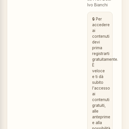
Ivo Bianchi
🔒 Per
accedere
ai
contenuti
devi
prima
registrarti
gratuitamente.
È
veloce
e ti dà
subito
l'accesso
ai
contenuti
gratuiti,
alle
anteprime
e alla
possibilità