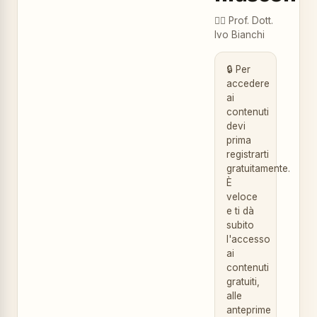
👨‍⚕️
Prof. Dott.
Ivo Bianchi
🔒 Per
accedere
ai
contenuti
devi
prima
registrarti
gratuitamente.
È
veloce
e ti dà
subito
l'accesso
ai
contenuti
gratuiti,
alle
anteprime