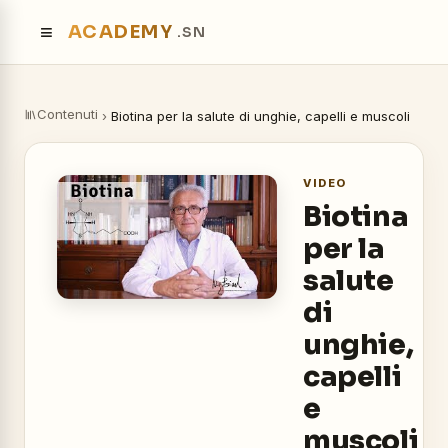
≡
ACADEMY
.SN
Contenuti
›
Biotina per la salute di unghie, capelli e muscoli
VIDEO
Biotina
per la
salute
di
unghie,
capelli
e
muscoli