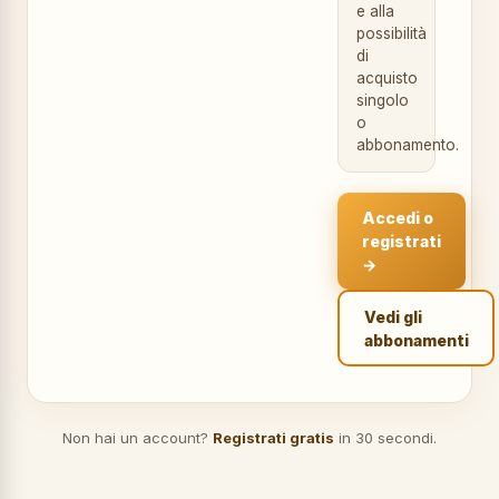
e alla
possibilità
di
acquisto
singolo
o
abbonamento.
Accedi o
registrati
→
Vedi gli
abbonamenti
Non hai un account?
Registrati gratis
in 30 secondi.