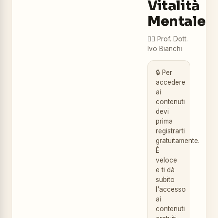
Vitalità
Mentale
👨‍⚕️
Prof. Dott.
Ivo Bianchi
🔒 Per
accedere
ai
contenuti
devi
prima
registrarti
gratuitamente.
È
veloce
e ti dà
subito
l'accesso
ai
contenuti