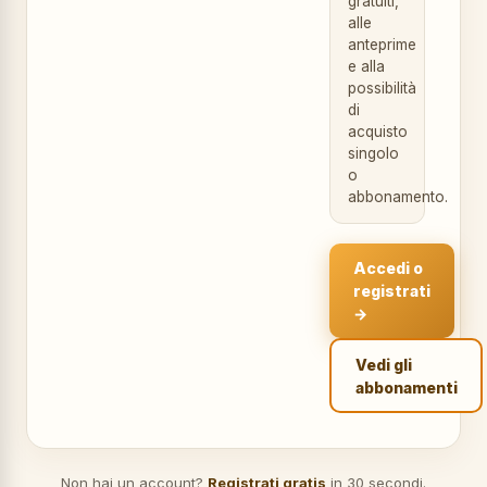
gratuiti,
alle
anteprime
e alla
possibilità
di
acquisto
singolo
o
abbonamento.
Accedi o
registrati
→
Vedi gli
abbonamenti
Non hai un account?
Registrati gratis
in 30 secondi.