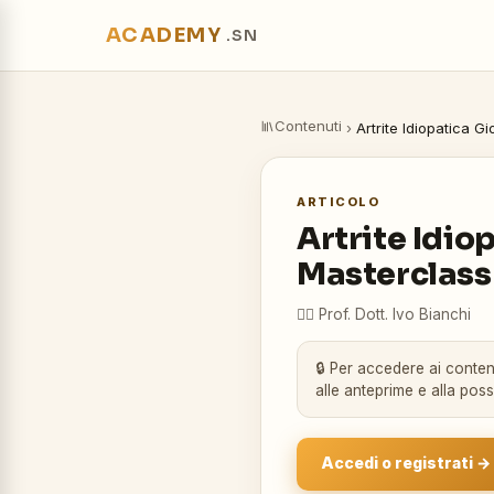
ACADEMY
.SN
Contenuti
›
Artrite Idiopatica G
ARTICOLO
Artrite Idio
Masterclass
👨‍⚕️
Prof. Dott. Ivo Bianchi
🔒 Per accedere ai contenu
alle anteprime e alla pos
Accedi o registrati →