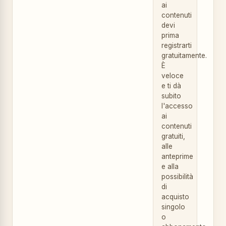
ai
contenuti
devi
prima
registrarti
gratuitamente.
È
veloce
e ti dà
subito
l'accesso
ai
contenuti
gratuiti,
alle
anteprime
e alla
possibilità
di
acquisto
singolo
o