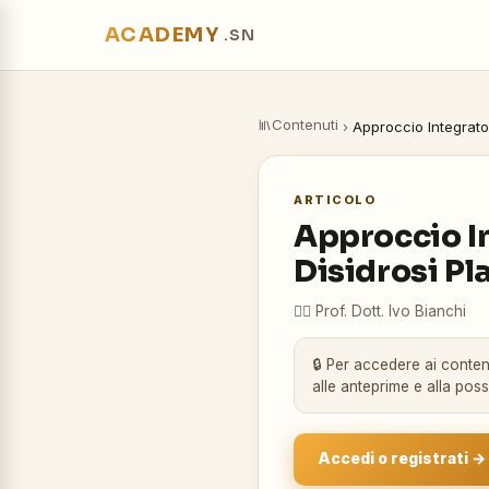
ACADEMY
.SN
Contenuti
›
Approccio Integrato 
ARTICOLO
Approccio In
Disidrosi Pl
👨‍⚕️
Prof. Dott. Ivo Bianchi
🔒 Per accedere ai contenu
alle anteprime e alla pos
Accedi o registrati →