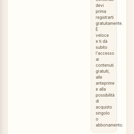
devi
prima
registrarti
gratuitamente.
È
veloce
e ti dà
subito
l'accesso
ai
contenuti
gratuiti,
alle
anteprime
e alla
possibilità
di
acquisto
singolo
o
abbonamento.