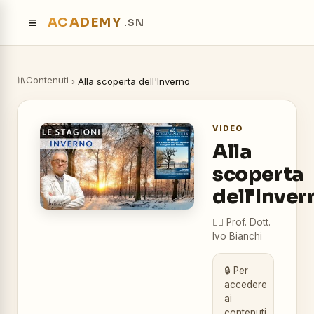
≡
ACADEMY
.SN
Contenuti
›
Alla scoperta dell'Inverno
VIDEO
Alla
scoperta
dell'Inver
👨‍⚕️
Prof. Dott.
Ivo Bianchi
🔒 Per
accedere
ai
contenuti