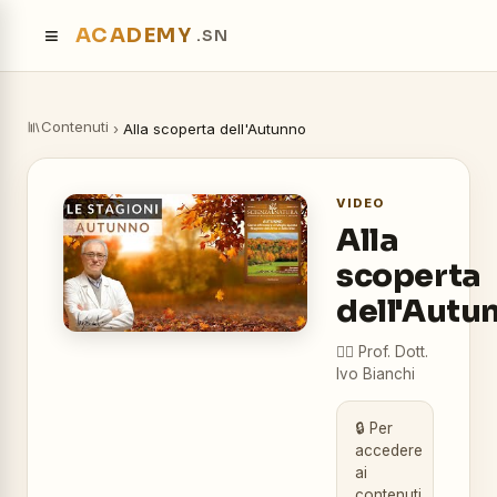
≡
ACADEMY
.SN
Contenuti
›
Alla scoperta dell'Autunno
VIDEO
Alla
scoperta
dell'Autu
👨‍⚕️
Prof. Dott.
Ivo Bianchi
🔒 Per
accedere
ai
contenuti