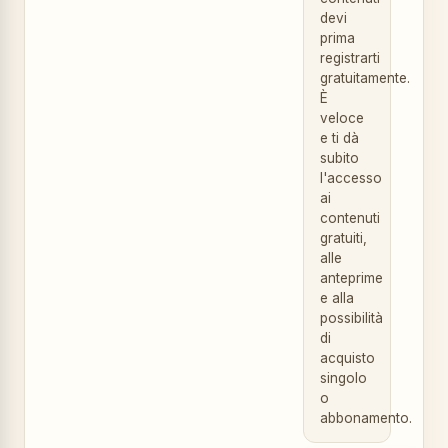
devi
prima
registrarti
gratuitamente.
È
veloce
e ti dà
subito
l'accesso
ai
contenuti
gratuiti,
alle
anteprime
e alla
possibilità
di
acquisto
singolo
o
abbonamento.