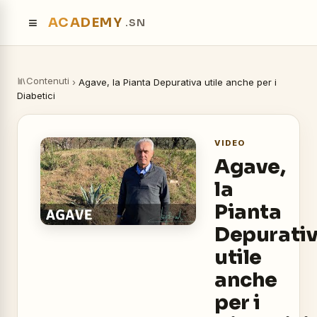
≡
ACADEMY
.SN
Contenuti
›
Agave, la Pianta Depurativa utile anche per i
Diabetici
VIDEO
Agave,
la
Pianta
Depurati
utile
anche
per i