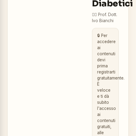
Diabetici
👨‍⚕️
Prof. Dott.
Ivo Bianchi
🔒 Per
accedere
ai
contenuti
devi
prima
registrarti
gratuitamente.
È
veloce
e ti dà
subito
l'accesso
ai
contenuti
gratuiti,
alle