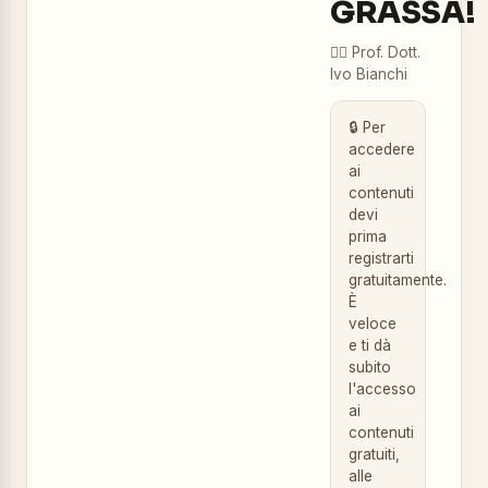
GRASSA!
👨‍⚕️
Prof. Dott.
Ivo Bianchi
🔒 Per
accedere
ai
contenuti
devi
prima
registrarti
gratuitamente.
È
veloce
e ti dà
subito
l'accesso
ai
contenuti
gratuiti,
alle